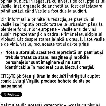
opinia publică în legătură cu nivelul de corupție al lui
Vasile, însă organele de anchetă au fost delăsătoare
până astăzi, când Vasile a fost dus la audieri.
Din informațiile primite la redacție, se pare că lui
Vasile i se impută practic tot! De la urbanism până la
pierdere fondurilor europene – Vasile ar fi de vină,
susțin reprezentanți din cadrul Primăriei Municipiului
Ploiești. Cât despre starea jalnică a orașului, tot Vasile
e de vină. Vasile, recunoaște tot și dă-te prins!
Nota autorului: acest text reprezintă un pamflet și
trebuie tratat ca atare. Imaginea și replicile
personajelor sunt imaginare și nu sunt
identificabile în mod real cu subiectul creației.
CITEȘTE ȘI:
Stan și Bran în declin?! Îndrăgitul cuplet
comic Liviu și Virgiliu produce hohote de râs pe
mapamond
Mai multe din această categorie:
« Școala cu piscină